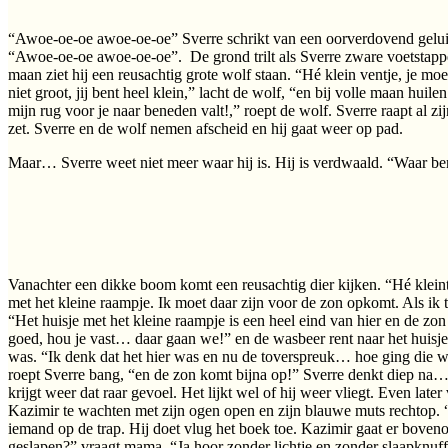
“Awoe-oe-oe awoe-oe-oe” Sverre schrikt van een oorverdovend geluid. 
“Awoe-oe-oe awoe-oe-oe”. De grond trilt als Sverre zware voetstappen h
maan ziet hij een reusachtig grote wolf staan. “Hé klein ventje, je moe
niet groot, jij bent heel klein,” lacht de wolf, “en bij volle maan hui
mijn rug voor je naar beneden valt!,” roept de wolf. Sverre raapt al 
zet. Sverre en de wolf nemen afscheid en hij gaat weer op pad.
Maar… Sverre weet niet meer waar hij is. Hij is verdwaald. “Waar ben
Vanachter een dikke boom komt een reusachtig dier kijken. “Hé kleintj
met het kleine raampje. Ik moet daar zijn voor de zon opkomt. Als ik te
“Het huisje met het kleine raampje is een heel eind van hier en de zo
goed, hou je vast… daar gaan we!” en de wasbeer rent naar het huisje
was. “Ik denk dat het hier was en nu de toverspreuk… hoe ging die we
roept Sverre bang, “en de zon komt bijna op!” Sverre denkt diep na… ”
krijgt weer dat raar gevoel. Het lijkt wel of hij weer vliegt. Even late
Kazimir te wachten met zijn ogen open en zijn blauwe muts rechtop. 
iemand op de trap. Hij doet vlug het boek toe. Kazimir gaat er bove
geslapen?” vraagt mama. “Ja hoor zonder lichtje en zonder slaapknuff