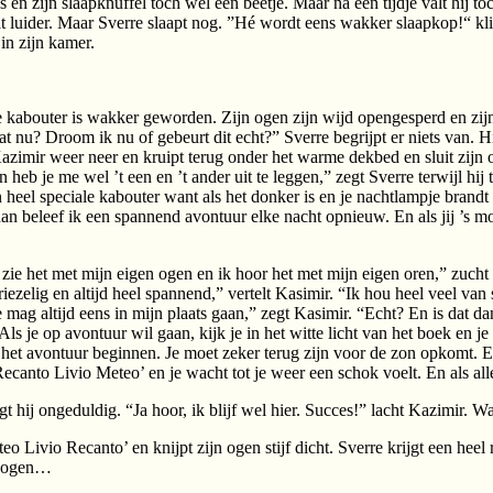
es en zijn slaapknuffel toch wel een beetje. Maar na een tijdje valt hij to
 wat luider. Maar Sverre slaapt nog. ”Hé wordt eens wakker slaapkop!“ k
 in zijn kamer.
ne kabouter is wakker geworden. Zijn ogen zijn wijd opengesperd en zijn
at nu? Droom ik nu of gebeurt dit echt?” Sverre begrijpt er niets van. H
azimir weer neer en kruipt terug onder het warme dekbed en sluit zijn o
an heb je me wel ’t een en ’t ander uit te leggen,” zegt Sverre terwijl hi
n heel speciale kabouter want als het donker is en je nachtlampje bran
an beleef ik een spannend avontuur elke nacht opnieuw. En als jij ’s morg
ie het met mijn eigen ogen en ik hoor het met mijn eigen oren,” zucht hi
iezelig en altijd heel spannend,” vertelt Kasimir. “Ik hou heel veel v
 mag altijd eens in mijn plaats gaan,” zegt Kasimir. “Echt? En is dat dan
. Als je op avontuur wil gaan, kijk je in het witte licht van het boek en 
al het avontuur beginnen. Je moet zeker terug zijn voor de zon opkomt.
ecanto Livio Meteo’ en je wacht tot je weer een schok voelt. En als alle
 hij ongeduldig. “Ja hoor, ik blijf wel hier. Succes!” lacht Kazimir. Wa
o Livio Recanto’ en knijpt zijn ogen stijf dicht. Sverre krijgt een heel r
jn ogen…