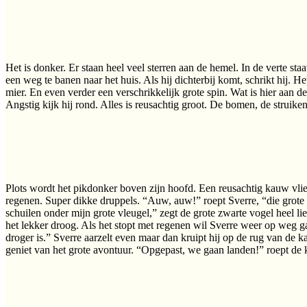
Het is donker. Er staan heel veel sterren aan de hemel. In de verte staa
een weg te banen naar het huis. Als hij dichterbij komt, schrikt hij. He
mier. En even verder een verschrikkelijk grote spin. Wat is hier aan de
Angstig kijk hij rond. Alles is reusachtig groot. De bomen, de struike
Plots wordt het pikdonker boven zijn hoofd. Een reusachtig kauw vliegt
regenen. Super dikke druppels. “Auw, auw!” roept Sverre, “die grote 
schuilen onder mijn grote vleugel,” zegt de grote zwarte vogel heel li
het lekker droog. Als het stopt met regenen wil Sverre weer op weg ga
droger is.” Sverre aarzelt even maar dan kruipt hij op de rug van de 
geniet van het grote avontuur. “Opgepast, we gaan landen!” roept de