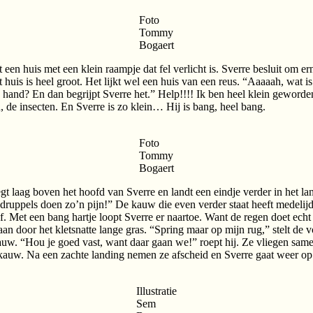
Foto
Tommy
Bogaert
t een huis met een klein raampje dat fel verlicht is. Sverre besluit om e
t huis is heel groot. Het lijkt wel een huis van een reus. “Aaaaah, wat i
 hand? En dan begrijpt Sverre het.” Help!!!! Ik ben heel klein geworden!
n, de insecten. En Sverre is zo klein… Hij is bang, heel bang.
Foto
Tommy
Bogaert
 laag boven het hoofd van Sverre en landt een eindje verder in het lang
druppels doen zo’n pijn!” De kauw die even verder staat heeft medelij
ef. Met een bang hartje loopt Sverre er naartoe. Want de regen doet echt
an door het kletsnatte lange gras. “Spring maar op mijn rug,” stelt de
kauw. “Hou je goed vast, want daar gaan we!” roept hij. Ze vliegen same
 kauw. Na een zachte landing nemen ze afscheid en Sverre gaat weer op
Illustratie
Sem