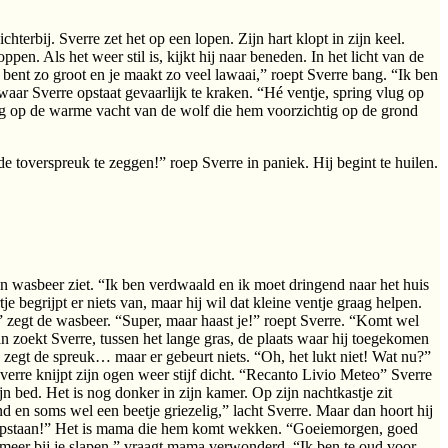
rbij. Sverre zet het op een lopen. Zijn hart klopt in zijn keel.
n. Als het weer stil is, kijkt hij naar beneden. In het licht van de
ij bent zo groot en je maakt zo veel lawaai,” roept Sverre bang. “Ik ben
 waar Sverre opstaat gevaarlijk te kraken. “Hé ventje, spring vlug op
ding op de warme vacht van de wolf die hem voorzichtig op de grond
 toverspreuk te zeggen!” roep Sverre in paniek. Hij begint te huilen.
en wasbeer ziet. “Ik ben verdwaald en ik moet dringend naar het huis
e begrijpt er niets van, maar hij wil dat kleine ventje graag helpen.
” zegt de wasbeer. “Super, maar haast je!” roept Sverre. “Komt wel
n zoekt Sverre, tussen het lange gras, de plaats waar hij toegekomen
 zegt de spreuk… maar er gebeurt niets. “Oh, het lukt niet! Wat nu?”
erre knijpt zijn ogen weer stijf dicht. “Recanto Livio Meteo” Sverre
ijn bed. Het is nog donker in zijn kamer. Op zijn nachtkastje zit
en soms wel een beetje griezelig,” lacht Sverre. Maar dan hoort hij
re, opstaan!” Het is mama die hem komt wekken. “Goeiemorgen, goed
 meer bij je slapen,” vraagt mama verwonderd. “Ik ben te oud voor