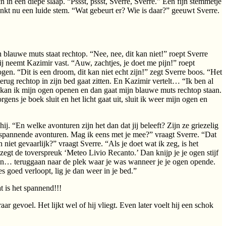
ch in een diepe slaap. “Pssst, pssst, Sverre, Sverre.” Een fijn stemmetje
linkt nu een luide stem. “Wat gebeurt er? Wie is daar?” geeuwt Sverre.
 blauwe muts staat rechtop. “Nee, nee, dit kan niet!” roept Sverre
ij neemt Kazimir vast. “Auw, zachtjes, je doet me pijn!” roept
gen. “Dit is een droom, dit kan niet echt zijn!” zegt Sverre boos. “Het
j terug rechtop in zijn bed gaat zitten. En Kazimir vertelt… “Ik ben al
dt kan ik mijn ogen openen en dan gaat mijn blauwe muts rechtop staan.
ens je boek sluit en het licht gaat uit, sluit ik weer mijn ogen en
j. “En welke avonturen zijn het dan dat jij beleeft? Zijn ze griezelig
an spannende avonturen. Mag ik eens met je mee?” vraagt Sverre. “Dat
 niet gevaarlijk?” vraagt Sverre. “Als je doet wat ik zeg, is het
je zegt de toverspreuk ‘Meteo Livio Recanto.’ Dan knijp je je ogen stijf
 En… teruggaan naar de plek waar je was wanneer je je ogen opende.
s goed verloopt, lig je dan weer in je bed.”
t is het spannend!!!
aar gevoel. Het lijkt wel of hij vliegt. Even later voelt hij een schok