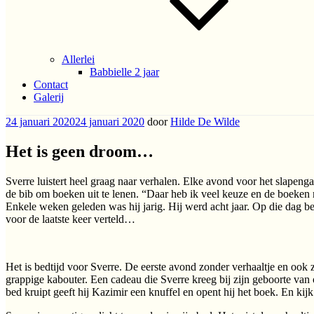
Allerlei
Babbielle 2 jaar
Contact
Galerij
Geplaatst
24 januari 2020
24 januari 2020
door
Hilde De Wilde
op
Het is geen droom…
Sverre luistert heel graag naar verhalen. Elke avond voor het slapen
de bib om boeken uit te lenen. “Daar heb ik veel keuze en de boeken
Enkele weken geleden was hij jarig. Hij werd acht jaar. Op die dag bes
voor de laatste keer verteld…
Het is bedtijd voor Sverre. De eerste avond zonder verhaaltje en ook z
grappige kabouter. Een cadeau die Sverre kreeg bij zijn geboorte van
bed kruipt geeft hij Kazimir een knuffel en opent hij het boek. En ki