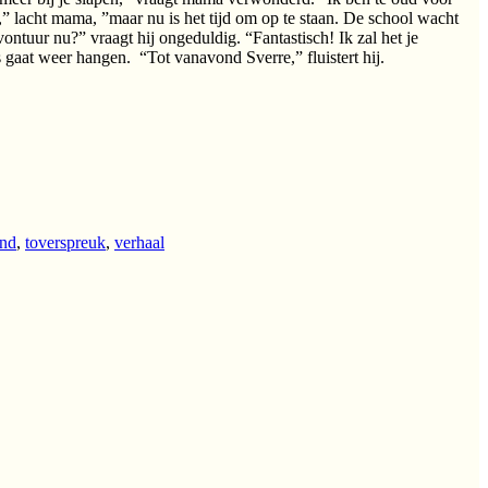
l,” lacht mama, ”maar nu is het tijd om op te staan. De school wacht
ntuur nu?” vraagt hij ongeduldig. “Fantastisch! Ik zal het je
s gaat weer hangen. “Tot vanavond Sverre,” fluistert hij.
nd
,
toverspreuk
,
verhaal