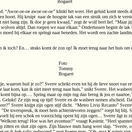
Bogaert
“Awoe-oe-oe awoe-oe-oe” klinkt het weer. Het geluid komt steeds dichte
oort. Hij kruipt naar de hoogste tak van een struik om zich te verstoppe
t niet bang zijn. Ik doe je geen kwaad,” zegt de wolf heel lief. “Maar j
len wolven altijd. Dan roepen we naar elkaar.” Ondertussen begint de tak
zijn moed bij elkaar en springt naar beneden. Het wordt een zachte lan
 ik toch? En… straks komt de zon op! Ik moet terug naar het huis om de
Foto
Tommy
Bogaert
e, waarom huil je zo?” Sverre schrikt even tot hij de lieve snoet van e
 laat kom, kan ik niet meer terug naar huis,” snikt Sverre. Het wasbeertj
n komt bijna op…. Spring maar op mijn rug dan breng ik jou er naartoe,
. Gelukt! Ze zijn nog op tijd! Sverre en de wasbeer nemen afscheid. Da
er?” Sverre knijpt zijn ogen stijf dicht. “Meteo Livio Recanto” Sverre
De toverspreuk, ik moet hem achterstevoren zeggen!” roept hij blij. Sv
r voelt hij een schok en voorzichtig opent hij zijn ogen… Sverre ligt in z
“Welkom terug! Hoe was het avontuur?” vraagt Kasimir. “Heel spannend 
nop zitten en sluit zijn ogen. Zijn blauwe muts hang weer slap. “Sver
el en ik heb zalig gedroomd,” zegt Sverre trots. “Oh, mag Kasimir niet