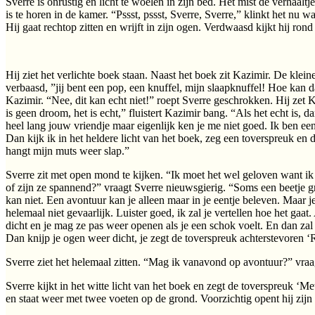
Sverre is onrustig en licht te woelen in zijn bed. Het mist de verhaaltj
is te horen in de kamer. “Pssst, pssst, Sverre, Sverre,” klinkt het nu
Hij gaat rechtop zitten en wrijft in zijn ogen. Verdwaasd kijkt hij rond
Hij ziet het verlichte boek staan. Naast het boek zit Kazimir. De klei
verbaasd, ”jij bent een pop, een knuffel, mijn slaapknuffel! Hoe kan d
Kazimir. “Nee, dit kan echt niet!” roept Sverre geschrokken. Hij zet K
is geen droom, het is echt,” fluistert Kazimir bang. “Als het echt is, d
heel lang jouw vriendje maar eigenlijk ken je me niet goed. Ik ben ee
Dan kijk ik in het heldere licht van het boek, zeg een toverspreuk en d
hangt mijn muts weer slap.”
Sverre zit met open mond te kijken. “Ik moet het wel geloven want ik z
of zijn ze spannend?” vraagt Sverre nieuwsgierig. “Soms een beetje gr
kan niet. Een avontuur kan je alleen maar in je eentje beleven. Maar je
helemaal niet gevaarlijk. Luister goed, ik zal je vertellen hoe het gaat
dicht en je mag ze pas weer openen als je een schok voelt. En dan z
Dan knijp je ogen weer dicht, je zegt de toverspreuk achterstevoren ‘R
Sverre ziet het helemaal zitten. “Mag ik vanavond op avontuur?” vraagt
Sverre kijkt in het witte licht van het boek en zegt de toverspreuk ‘Mete
en staat weer met twee voeten op de grond. Voorzichtig opent hij zi