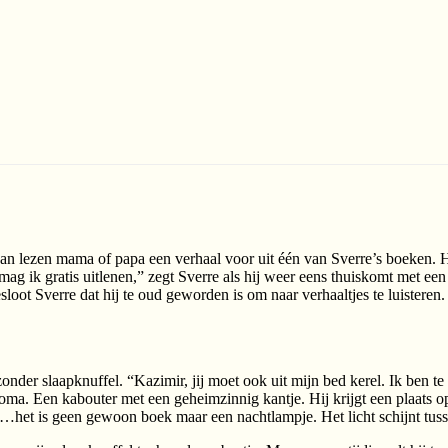
gaan lezen mama of papa een verhaal voor uit één van Sverre’s boeken. 
 mag ik gratis uitlenen,” zegt Sverre als hij weer eens thuiskomt met 
loot Sverre dat hij te oud geworden is om naar verhaaltjes te luisteren.
onder slaapknuffel. “Kazimir, jij moet ook uit mijn bed kerel. Ik ben t
 oma. Een kabouter met een geheimzinnig kantje. Hij krijgt een plaats o
jk…het is geen gewoon boek maar een nachtlampje. Het licht schijnt tus