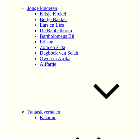
Jonge kinderen
Krisje Krekel
Bertje Bakker
Lars en Lies
De Babbelboom
Bartholomeus Bij
Edison
Zora en Zitta
Dagboek van Selah
Owen in Afrika
Alffartje
Fantasieverhalen
Kazimir