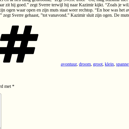
r zit hij goed.” zegt Sverre terwijl hij naar Kazimir kijkt. “Zoals je wi
ijn ogen waar open en zijn muts staat weer rechtop. “En hoe was het avo
,” zegt Sverre gehaast, ”tot vanavond.” Kazimir sluit zijn ogen. De mut
Tags
avontuur
,
droom
,
groot
,
klein
,
spanne
erd met
*